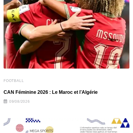
F
‎
FOOTBALL
CAN Féminine 2026 : Le Maroc et l’Algérie
09/08/2026