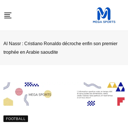
Skip
to
content
Al Nassr : Cristiano Ronaldo décroche enfin son premier
trophée en Arabie saoudite
FOOTBALL