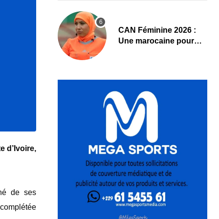
‎CAN Féminine 2026 :
Une marocaine pour
Cap-Vert – Cameroun
 d’Ivoire,
gné de ses
a complétée