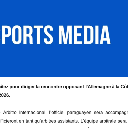
tez pour diriger la rencontre opposant l’Allemagne à la Côte
2026.
é Arbitro Internacional, l’officiel paraguayen sera accompa
icieront en tant qu’arbitres assistants. L’équipe arbitrale ser