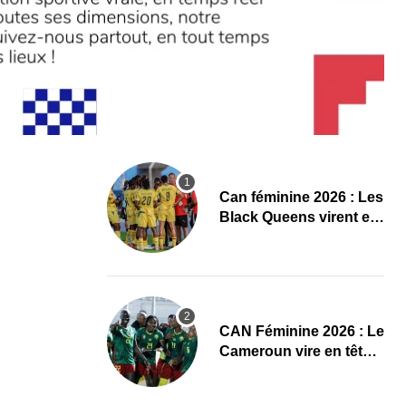
‎Can féminine 2026 : Les
Black Queens virent en
tête à la pause face aux
Maliennes
CAN Féminine 2026 : Le
Cameroun vire en tête
face au Cap-Vert à la
pause