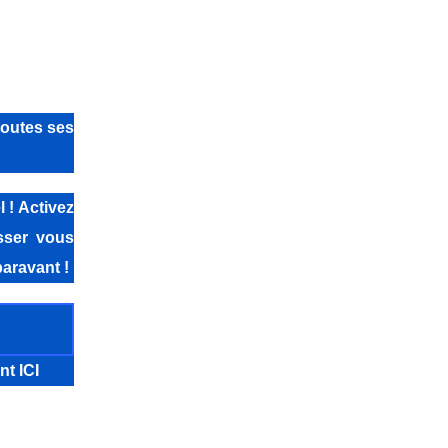
toutes ses
 ! Activez
isser vous
aravant !
nt ICI