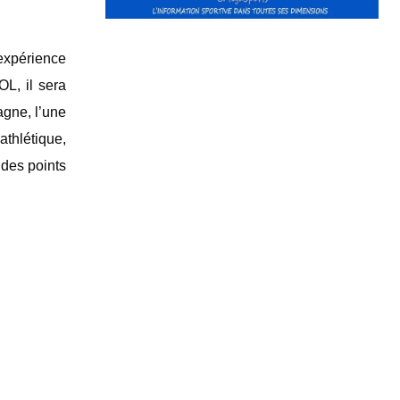
 expérience
L, il sera
agne, l’une
athlétique,
 des points