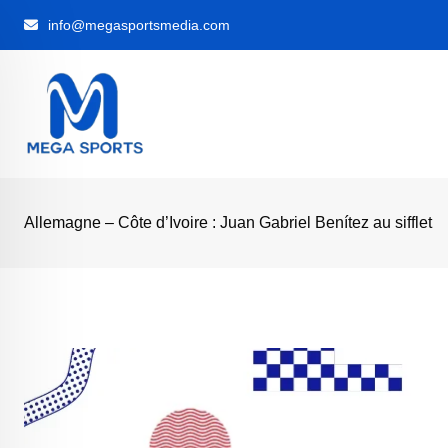
Skip
info@megasportsmedia.com
to
content
‎Allemagne – Côte d’Ivoire : Juan Gabriel Benítez au sifflet