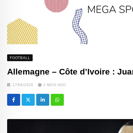
FOOTBALL
‎Allemagne – Côte d’Ivoire : Jua
17/06/2026
2 MOIS AGO
LinkedIn
Whatsapp