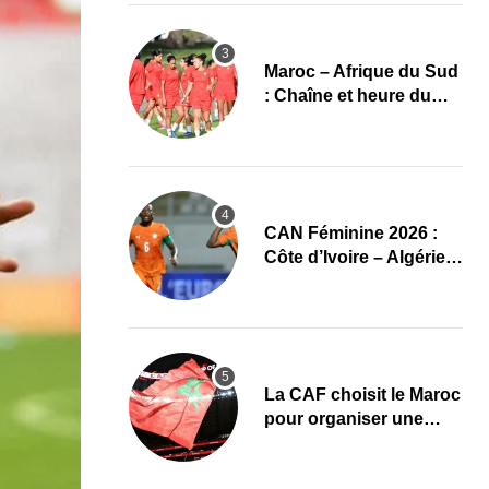
Maroc – Afrique du Sud
: Chaîne et heure du
quart de finale de la
CAN Féminine 2026
CAN Féminine 2026 :
Côte d’Ivoire – Algérie,
chaîne et heure du
premier quart de finale
La CAF choisit le Maroc
pour organiser une
nouvelle CAN (Officiel)