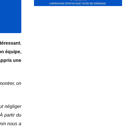
téressant.
on équipe,
appris une
montrer, on
ut négliger
À partir du
énin nous a