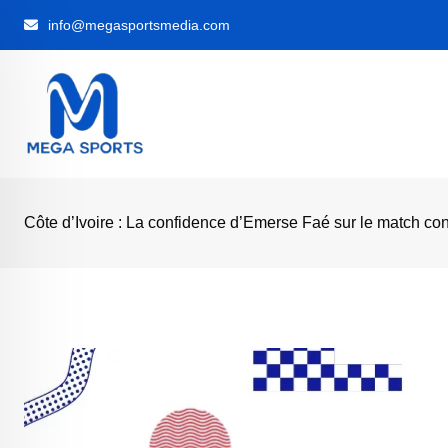
Skip
info@megasportsmedia.com
to
content
Côte d’Ivoire : La confidence d’Emerse Faé sur le match cont