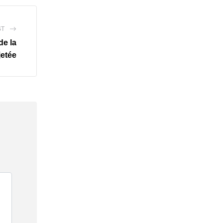
ST
de la
jetée