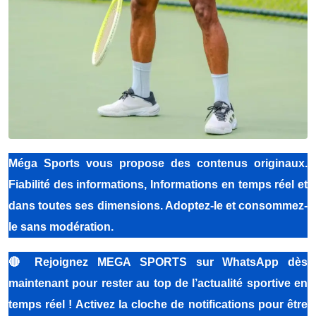
Méga Sports
vous propose des contenus originaux.
Fiabilité des informations, Informations en temps réel et
dans toutes ses dimensions. Adoptez-le et consommez-
le sans modération.
🔴
Rejoignez MEGA SPORTS sur WhatsApp dès
maintenant pour rester au top de l’actualité sportive en
temps réel ! Activez la cloche de notifications pour être