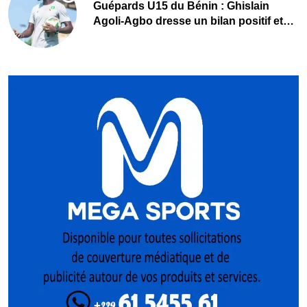
Guépards U15 du Bénin : Ghislain
Agoli-Agbo dresse un bilan positif et
mise sur la relève