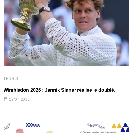
TENNIS
T
Wimbledon 2026 : Jannik Sinner réalise le doublé,
W
12/07/2026