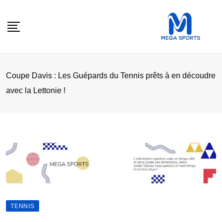
Skip
to
content
Coupe Davis : Les Guépards du Tennis prêts à en découdre
avec la Lettonie !
TENNIS