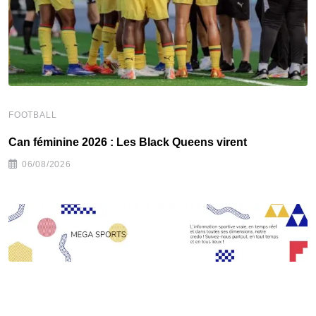
F
FOOTBALL
C
‎Can féminine 2026 : Les Black Queens virent
06/08/2026