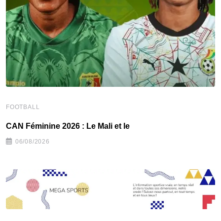
F
FOOTBALL
‎
‎CAN Féminine 2026 : Le Mali et le
06/08/2026