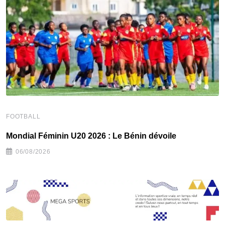
FOOTBALL
F
Mondial Féminin U20 2026 : Le Bénin dévoile
C
06/08/2026