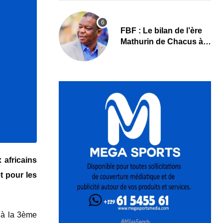
FBF : Le bilan de l’ère
Mathurin de Chacus à
l’aube d’un nouveau
cycle
 africains
t pour les
e à la 3ème