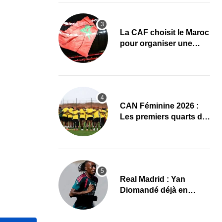
La CAF choisit le Maroc
pour organiser une
nouvelle CAN (Officiel)
CAN Féminine 2026 :
Les premiers quarts de
finale ce samedi 8 août,
le programme
Real Madrid : Yan
Diomandé déjà en
action, les premières
images