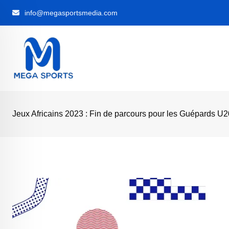
Skip
info@megasportsmedia.com
to
content
Jeux Africains 2023 : Fin de parcours pour les Guépards U