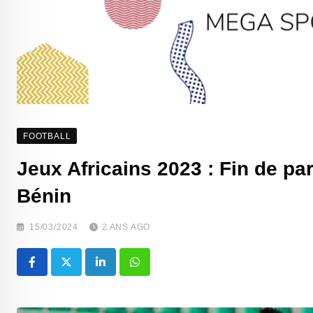
FOOTBALL
Jeux Africains 2023 : Fin de p
Bénin
15/03/2024
2 ANS AGO
LinkedIn
Whatsapp