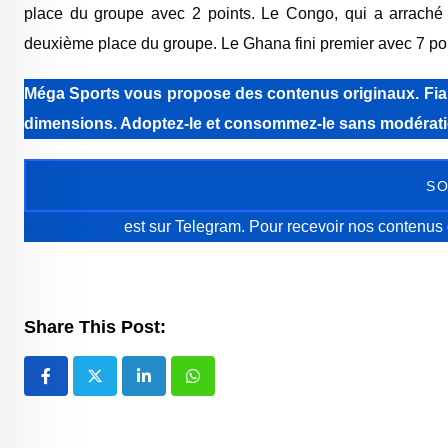
place du groupe avec 2 points. Le Congo, qui a arraché 
deuxième place du groupe. Le Ghana fini premier avec 7 poi
Méga Sports
vous propose des contenus originaux. Fiabi
dimensions. Adoptez-le et consommez-le sans modérati
SO
Méga Sports
est sur Telegram. Pour recevoir nos contenus 
Share This Post:
LinkedIn
Whatsapp