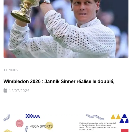
TENNIS
T
Wimbledon 2026 : Jannik Sinner réalise le doublé,
W
12/07/2026