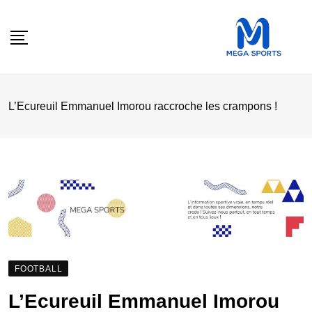
Skip
to
content
L’Ecureuil Emmanuel Imorou raccroche les crampons !
FOOTBALL
L’Ecureuil Emmanuel Imorou