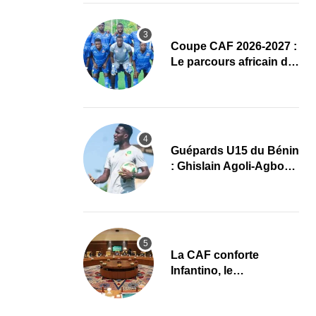
Coupe CAF 2026-2027 :
Le parcours africain de
l’ASPAC avant son
grand retour
Guépards U15 du Bénin
: Ghislain Agoli-Agbo
dresse un bilan positif
et mise sur la relève
La CAF conforte
Infantino, le
développement africain
au cœur des priorités