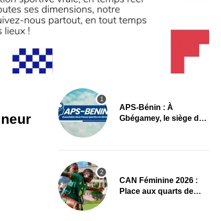
APS-Bénin : À
ineur
Gbégamey, le siège de
la Fédération de
Bodybuilding prêt à
accueillir l’AG élective
2026
CAN Féminine 2026 :
Place aux quarts de
finale, le programme
complet