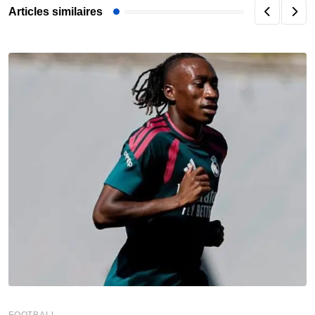
Articles similaires
FOOTBALL
F