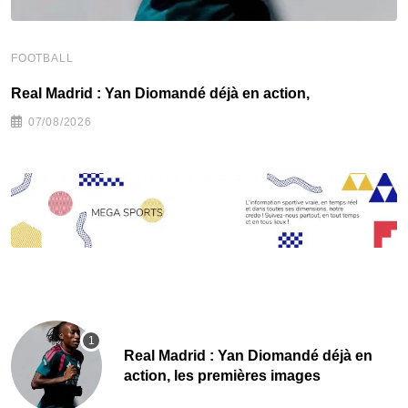
FOOTBALL
F
Real Madrid : Yan Diomandé déjà en action,
F
07/08/2026
Real Madrid : Yan Diomandé déjà en
action, les premières images