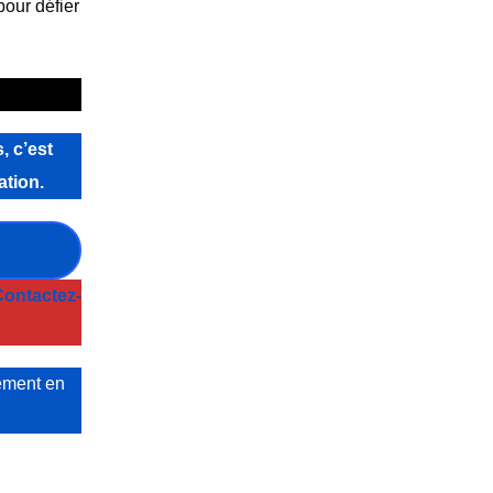
our défier
, c’est
ation.
ontactez-
ement en