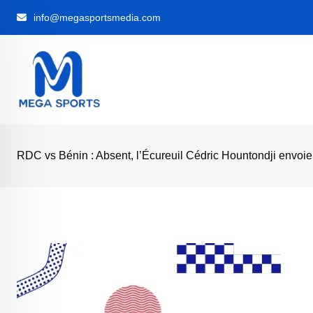
Skip
info@megasportsmedia.com
to
content
RDC vs Bénin : Absent, l’Écureuil Cédric Hountondji envoi