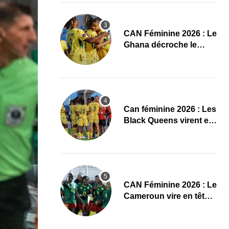
CAN Féminine 2026 : Le
Ghana décroche le
dernier ticket pour les
quarts, le Cap-Vert finit
bien
‎Can féminine 2026 : Les
Black Queens virent en
tête à la pause face aux
Maliennes
CAN Féminine 2026 : Le
Cameroun vire en tête
face au Cap-Vert à la
pause