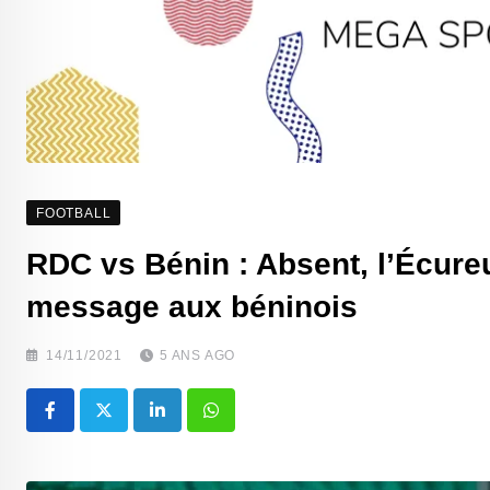
FOOTBALL
RDC vs Bénin : Absent, l’Écure
message aux béninois
14/11/2021
5 ANS AGO
LinkedIn
Whatsapp