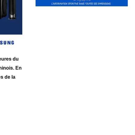
eures du
ninois. En
s de la