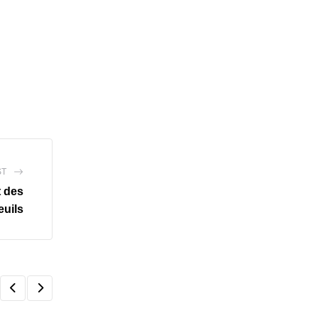
ST
t des
euils