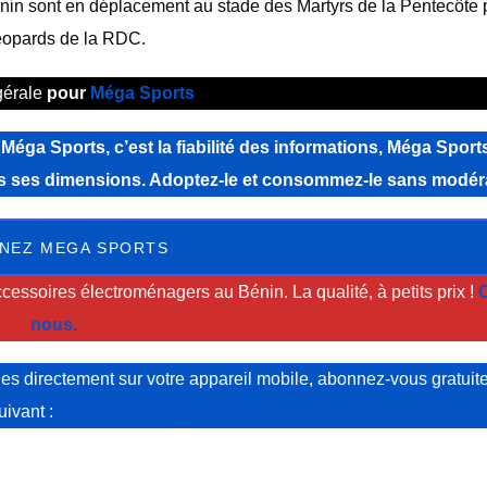
in sont en déplacement au stade des Martyrs de la Pentecôte p
léopards de la RDC.
gérale
pour
Méga Sports
a Sports, c’est la fiabilité des informations, Méga Sports
tes ses dimensions. Adoptez-le et consommez-le sans modér
NEZ MEGA SPORTS
cessoires électroménagers au Bénin. La qualité, à petits prix !
C
nous.
s directement sur votre appareil mobile, abonnez-vous gratuit
suivant :
https://t.me/mega_sports