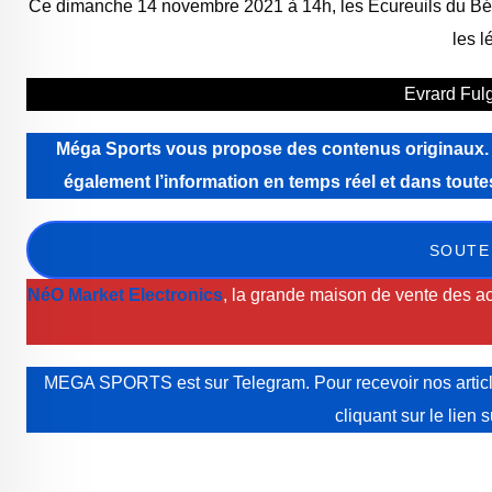
Ce dimanche 14 novembre 2021 à 14h, les Écureuils du Bén
les 
Evrard Ful
Méga Sports vous propose des contenus originaux. Még
également l’information en temps réel et dans tou
SOUTE
NéO Market Electronics
, la grande maison de vente des ac
MEGA SPORTS est sur Telegram. Pour recevoir nos article
cliquant sur le lien 