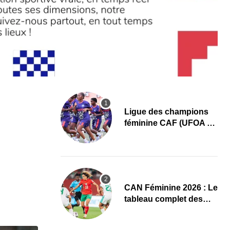
Ligue des champions
féminine CAF (UFOA A)
: L’AS Bolonta lance sa
conquête de l’Afrique
en Gambie
CAN Féminine 2026 : Le
tableau complet des
quarts de finale