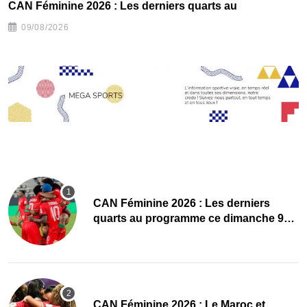
CAN Féminine 2026 : Les derniers quarts au
C
09/08/2026
CAN Féminine 2026 : Les derniers
quarts au programme ce dimanche 9
août
CAN Féminine 2026 : Le Maroc et