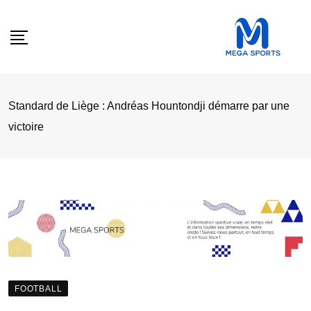
Skip
to
content
Standard de Liège : Andréas Hountondji démarre par une
victoire
FOOTBALL