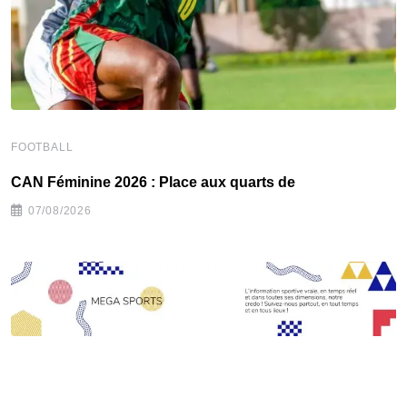
FOOTBALL
F
CAN Féminine 2026 : Place aux quarts de
C
07/08/2026