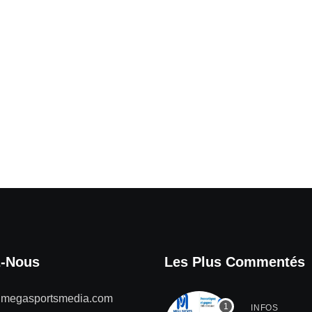
z-Nous
Les Plus Commentés
@megasportsmedia.com
INFOS