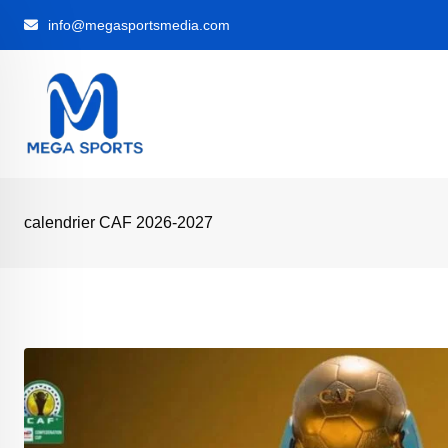
Skip
info@megasportsmedia.com
to
content
calendrier CAF 2026-2027