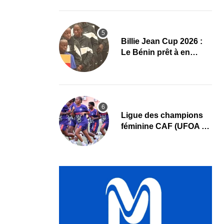
au cœur des priorités
Billie Jean Cup 2026 :
Le Bénin prêt à en
découdre à Abidjan
Ligue des champions
féminine CAF (UFOA A)
: L’AS Bolonta lance sa
conquête de l’Afrique
en Gambie