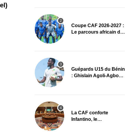
complet
el)
Coupe CAF 2026-2027 :
Le parcours africain de
l’ASPAC avant son
grand retour
Guépards U15 du Bénin
: Ghislain Agoli-Agbo
dresse un bilan positif
et mise sur la relève
La CAF conforte
Infantino, le
développement africain