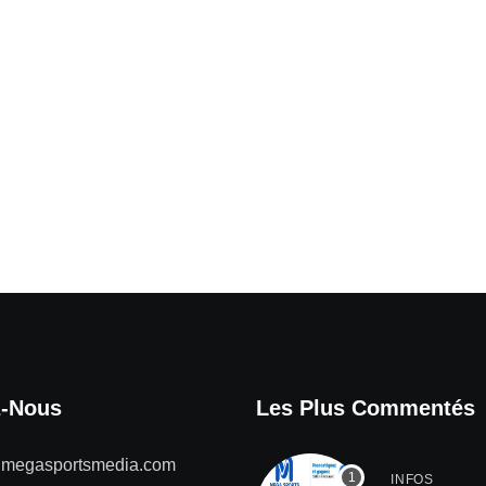
z-Nous
Les Plus Commentés
@megasportsmedia.com
INFOS