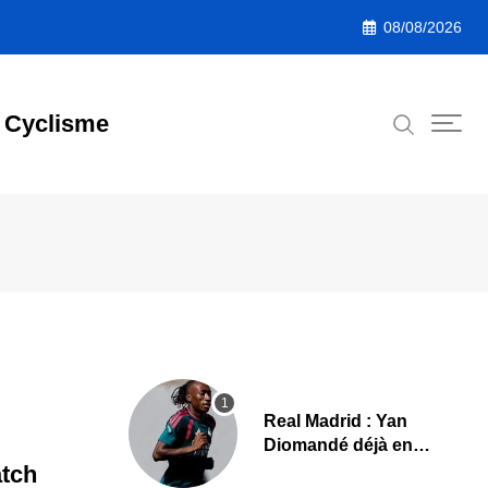
08/08/2026
Cyclisme
Real Madrid : Yan
Diomandé déjà en
action, les premières
atch