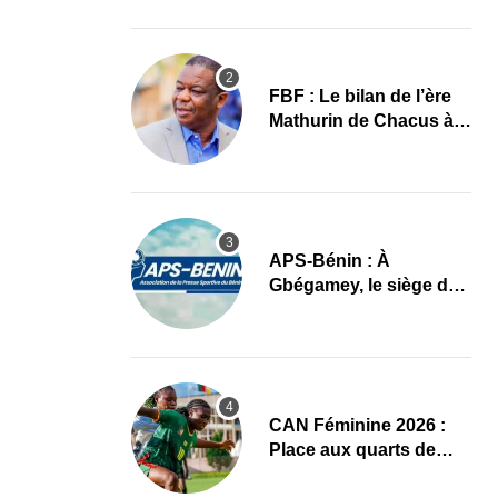
images
FBF : Le bilan de l’ère
Mathurin de Chacus à
l’aube d’un nouveau
cycle
APS-Bénin : À
Gbégamey, le siège de
la Fédération de
Bodybuilding prêt à
accueillir l’AG élective
2026
CAN Féminine 2026 :
Place aux quarts de
finale, le programme