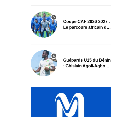
complet
Coupe CAF 2026-2027 :
Le parcours africain de
l’ASPAC avant son
grand retour
Guépards U15 du Bénin
: Ghislain Agoli-Agbo
dresse un bilan positif
et mise sur la relève