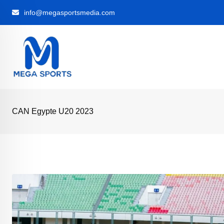
Skip
info@megasportsmedia.com
to
content
CAN Egypte U20 2023