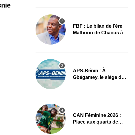
images
snie
FBF : Le bilan de l’ère
Mathurin de Chacus à
l’aube d’un nouveau
cycle
APS-Bénin : À
Gbégamey, le siège de
la Fédération de
Bodybuilding prêt à
accueillir l’AG élective
2026
CAN Féminine 2026 :
Place aux quarts de
finale, le programme