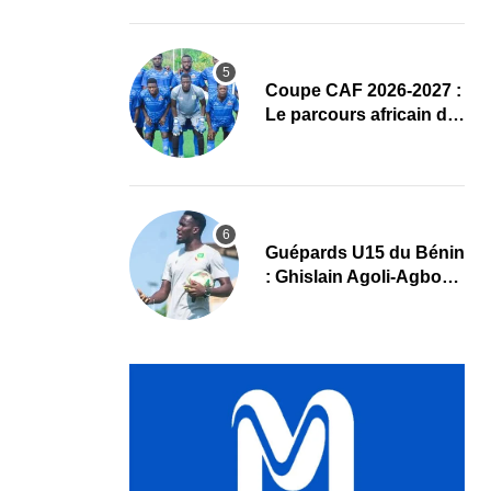
complet
Coupe CAF 2026-2027 :
Le parcours africain de
l’ASPAC avant son
grand retour
Guépards U15 du Bénin
: Ghislain Agoli-Agbo
dresse un bilan positif
et mise sur la relève