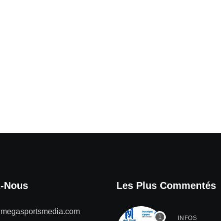
z-Nous
Les Plus Commentés
@megasportsmedia.com
INFOS