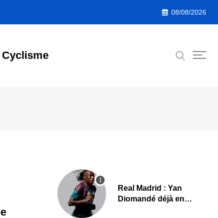
08/08/2026
Cyclisme
Real Madrid : Yan
Diomandé déjà en
action, les premières
se