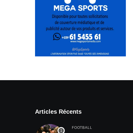
Articles Récents
FOOTBALL