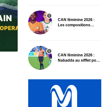
Sud
‎CAN féminine 2026 :
Les compositions
officielles de Côte
d’Ivoire – Algérie
‎CAN féminine 2026 :
Nabadda au sifflet pour
Côte d’Ivoire – Algérie