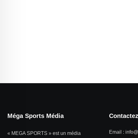
Méga Sports Média
Contacte
Email :
info
« MEGA SPORTS » est un média