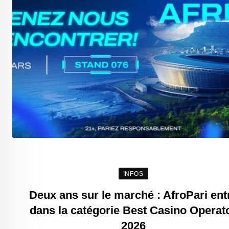
INFOS
Deux ans sur le marché : AfroPari ent
dans la catégorie Best Casino Operat
2026