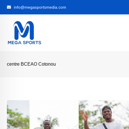
Skip
info@megasportsmedia.com
to
content
centre BCEAO Cotonou