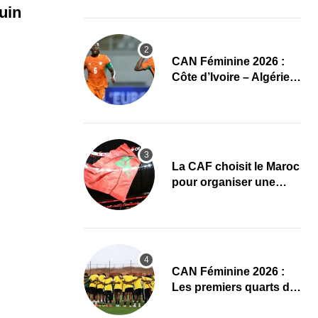
CAN Féminine 2026
uin
CAN Féminine 2026 :
Côte d’Ivoire – Algérie,
chaîne et heure du
premier quart de finale
La CAF choisit le Maroc
pour organiser une
nouvelle CAN (Officiel)
CAN Féminine 2026 :
Les premiers quarts de
finale ce samedi 8 août,