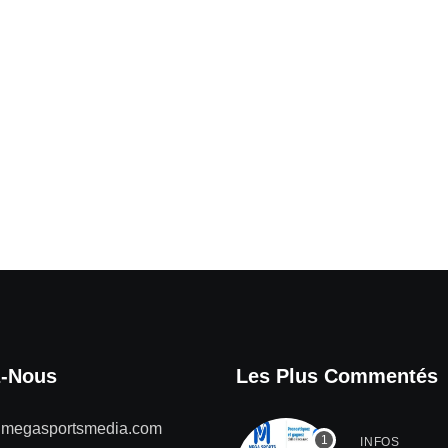
z-Nous
Les Plus Commentés
@megasportsmedia.com
INFOS