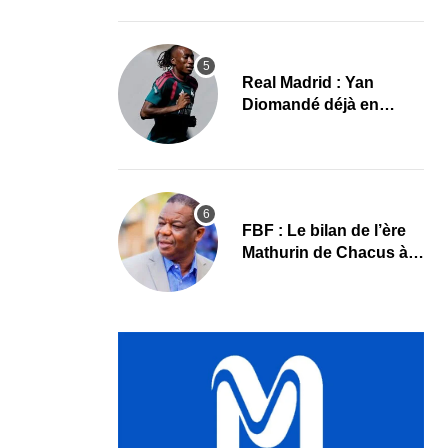
le programme
Real Madrid : Yan
Diomandé déjà en
action, les premières
images
FBF : Le bilan de l’ère
Mathurin de Chacus à
l’aube d’un nouveau
cycle