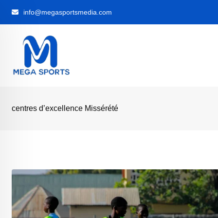
Skip
info@megasportsmedia.com
to
content
centres d’excellence Missérété