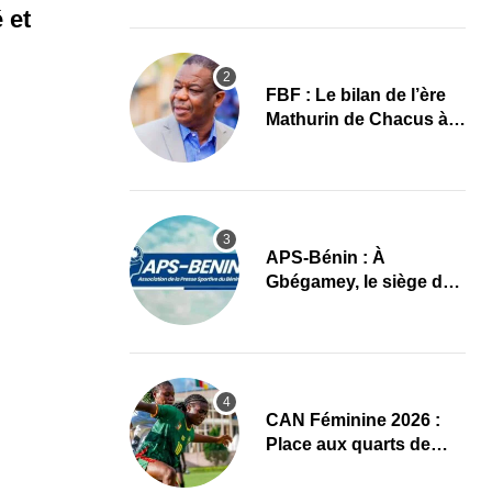
images
 et
FBF : Le bilan de l’ère
Mathurin de Chacus à
l’aube d’un nouveau
cycle
APS-Bénin : À
Gbégamey, le siège de
la Fédération de
Bodybuilding prêt à
accueillir l’AG élective
2026
CAN Féminine 2026 :
Place aux quarts de
finale, le programme