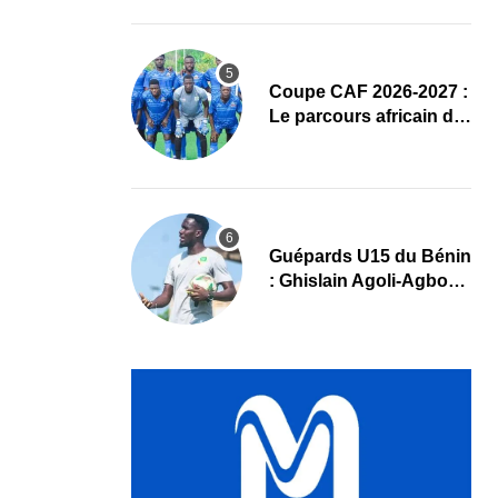
complet
Coupe CAF 2026-2027 :
Le parcours africain de
l’ASPAC avant son
grand retour
Guépards U15 du Bénin
: Ghislain Agoli-Agbo
dresse un bilan positif
et mise sur la relève