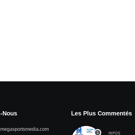
z-Nous
Les Plus Commentés
@megasportsmedia.com
INFOS