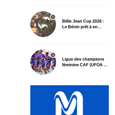
au cœur des priorités
Billie Jean Cup 2026 :
Le Bénin prêt à en
découdre à Abidjan
Ligue des champions
féminine CAF (UFOA A)
: L’AS Bolonta lance sa
conquête de l’Afrique
en Gambie