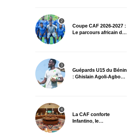
complet
Coupe CAF 2026-2027 :
Le parcours africain de
l’ASPAC avant son
grand retour
Guépards U15 du Bénin
: Ghislain Agoli-Agbo
dresse un bilan positif
et mise sur la relève
La CAF conforte
Infantino, le
développement africain