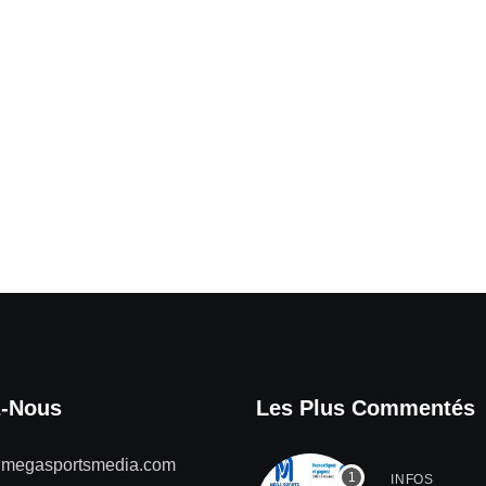
z-Nous
Les Plus Commentés
@megasportsmedia.com
INFOS