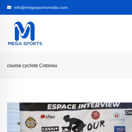
Skip
info@megasportsmedia.com
to
content
course cycliste Cotonou