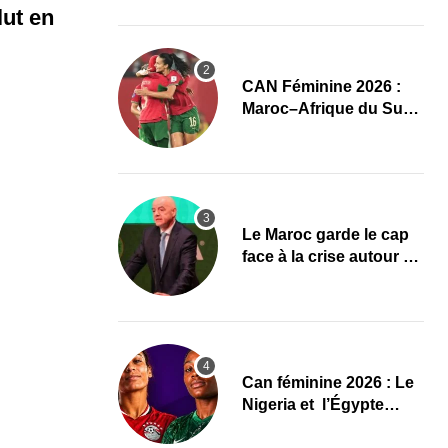
l’élite du damier à la
ut en
conquête du sacre
CAN Féminine 2026 :
Maroc–Afrique du Sud,
un quart de finale aux
allures de finale
Le Maroc garde le cap
face à la crise autour de
Gianni Infantino à la
FIFA
‎Can féminine 2026 : Le
Nigeria et l’Égypte
dévoilent leurs