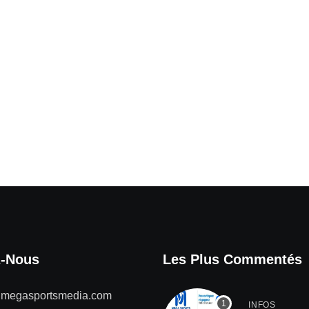
z-Nous
Les Plus Commentés
@megasportsmedia.com
INFOS