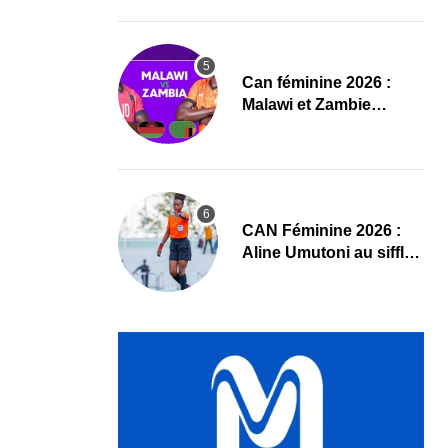
compositions
‎Can féminine 2026 :
Malawi et Zambie
dévoilent leurs
compositions
‎CAN Féminine 2026 :
Aline Umutoni au sifflet
du duel Égypte-Nigeria