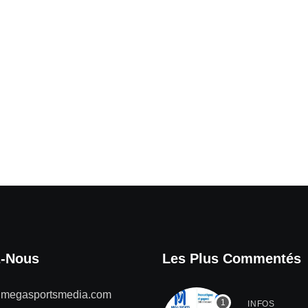
z-Nous
Les Plus Commentés
@megasportsmedia.com
INFOS