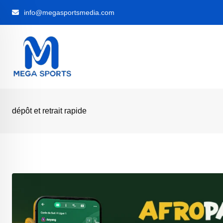
Skip
info@megasportsmedia.com
to
content
dépôt et retrait rapide