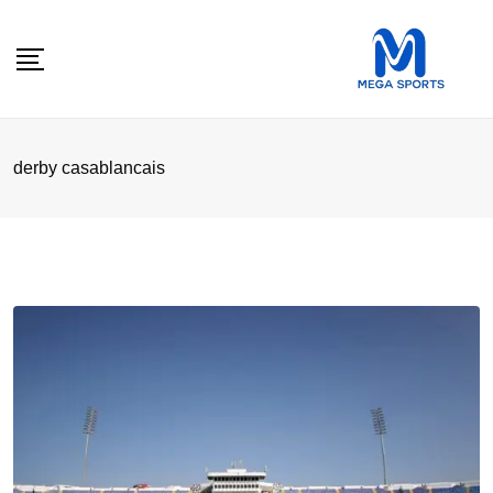
Skip
to
content
derby casablancais