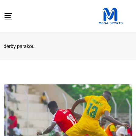
Skip
to
content
derby parakou