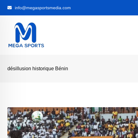
Skip
info@megasportsmedia.com
to
content
désillusion historique Bénin