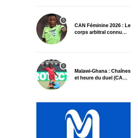
compositions
‎CAN Féminine 2026 : Le
corps arbitral connu
pour Cameroun-Nigeria
Malawi-Ghana : Chaînes
et heure du duel (CAN
féminine 2026)