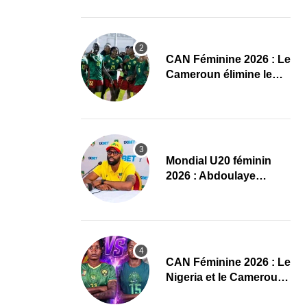
Mondial pour les
Scorchers !
CAN Féminine 2026 : Le
Cameroun élimine le
Nigeria et s’offre les
demi-finales et le
Mondial
Mondial U20 féminin
2026 : Abdoulaye
Ouzérou fixe le cap
avant le grand défi des
Amazones
‎CAN Féminine 2026 : Le
Nigeria et le Cameroun
dévoilent leurs