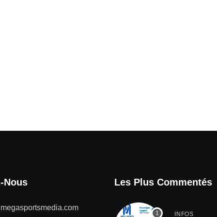
z-Nous
Les Plus Commentés
@megasportsmedia.com
INFOS