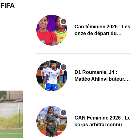
Mondial 2027 !
 FIFA
‎Can féminine 2026 : Les
onze de départ du
Maroc-Afrique du Sud
D1 Roumanie, J4 :
Mattéo Ahlinvi buteur,
Farul Constanța
s’impose
‎CAN Féminine 2026 : Le
corps arbitral connu
pour Maroc–Afrique du