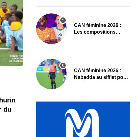
Sud
‎CAN féminine 2026 :
Les compositions
officielles de Côte
d’Ivoire – Algérie
‎CAN féminine 2026 :
Nabadda au sifflet pour
Côte d’Ivoire – Algérie
hurin
r du