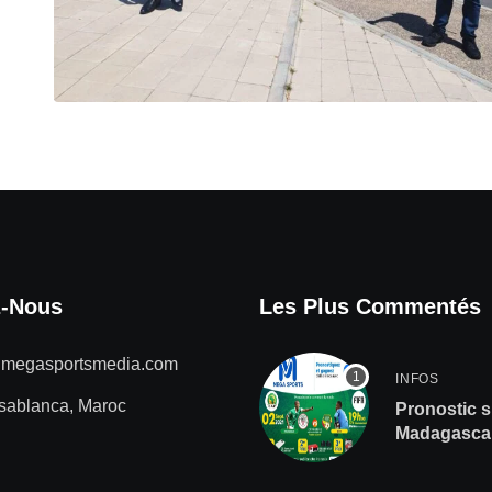
z-Nous
Les Plus Commentés
@megasportsmedia.com
INFOS
sablanca, Maroc
Pronostic s
Madagascar
de gros lot