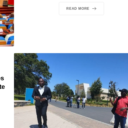
READ MORE
es
te