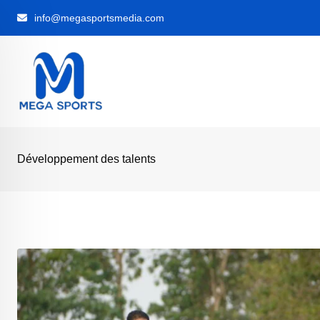
Skip
info@megasportsmedia.com
to
content
Développement des talents