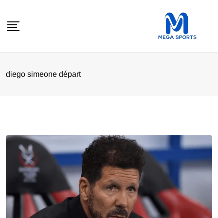
Skip
to
content
diego simeone départ