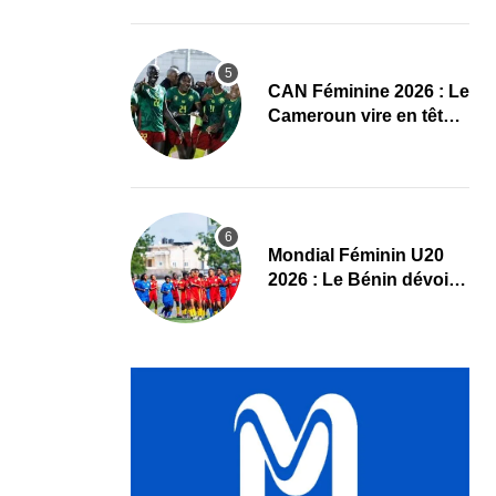
Maliennes
CAN Féminine 2026 : Le
Cameroun vire en tête
face au Cap-Vert à la
pause
Mondial Féminin U20
2026 : Le Bénin dévoile
sa liste officielle pour la
Pologne