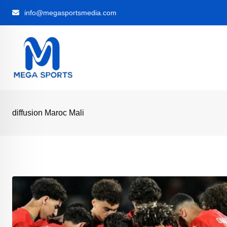
Skip
info@megasportsmedia.com
to
content
diffusion Maroc Mali