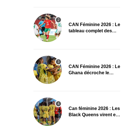
conquête de l’Afrique
en Gambie
CAN Féminine 2026 : Le
tableau complet des
quarts de finale
CAN Féminine 2026 : Le
Ghana décroche le
dernier ticket pour les
quarts, le Cap-Vert finit
bien
‎Can féminine 2026 : Les
Black Queens virent en
tête à la pause face aux