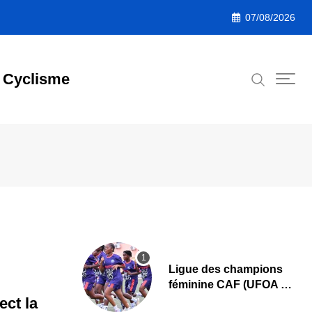
07/08/2026
Cyclisme
Ligue des champions
féminine CAF (UFOA A)
: L’AS Bolonta lance sa
ect la