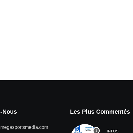
z-Nous
Les Plus Commentés
@megasportsmedia.com
INFOS