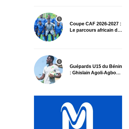
complet
Coupe CAF 2026-2027 :
Le parcours africain de
l’ASPAC avant son
grand retour
Guépards U15 du Bénin
: Ghislain Agoli-Agbo
dresse un bilan positif
et mise sur la relève