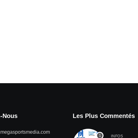
z-Nous
Les Plus Commentés
@megasportsmedia.com
INFOS