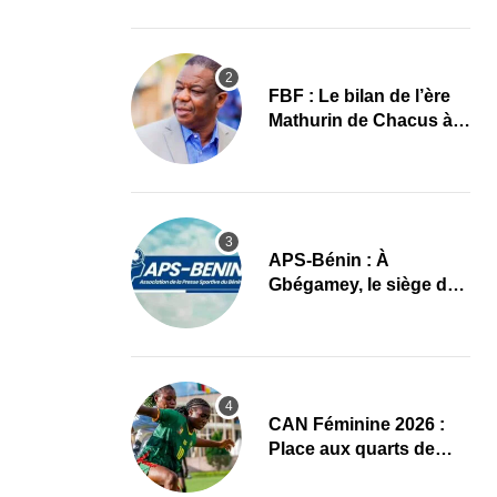
images
FBF : Le bilan de l’ère
Mathurin de Chacus à
l’aube d’un nouveau
cycle
APS-Bénin : À
Gbégamey, le siège de
la Fédération de
Bodybuilding prêt à
accueillir l’AG élective
2026
CAN Féminine 2026 :
Place aux quarts de
finale, le programme