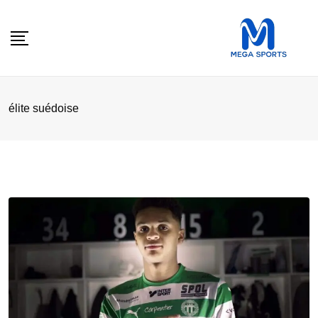
Skip
to
content
élite suédoise