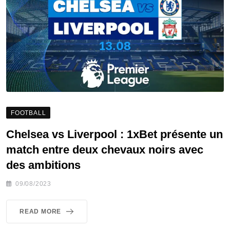
FOOTBALL
Chelsea vs Liverpool : 1xBet présente un
match entre deux chevaux noirs avec
des ambitions
09/08/2023
READ MORE