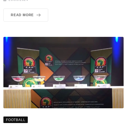
READ MORE
FOOTBALL