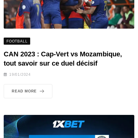
FOOTBALL
CAN 2023 : Cap-Vert vs Mozambique,
tout savoir sur ce duel décisif
19/01/2024
READ MORE