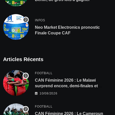
INFOS
Neo Market Electronics pronostic
Finale Coupe CAF
Articles Récents
FOOTBALL
CAN Féminine 2026 : Le Malawi
surprend encore, demi-finales et
Mondial pour les Scorchers !
10/08/2026
FOOTBALL
CAN Féminine 2026 : Le Cameroun