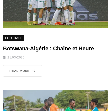
FOOTBALL
Botswana-Algérie : Chaîne et Heure
21/03/2025
READ MORE