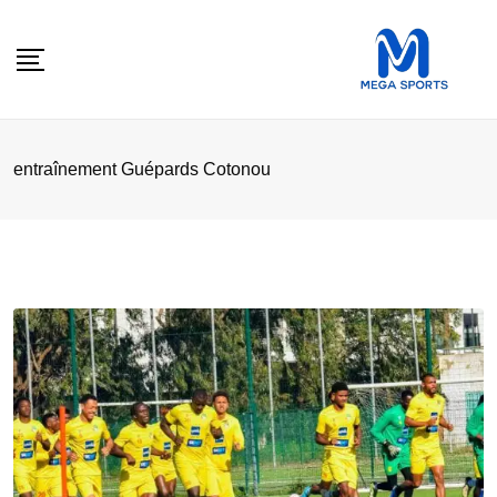
Skip
to
content
entraînement Guépards Cotonou