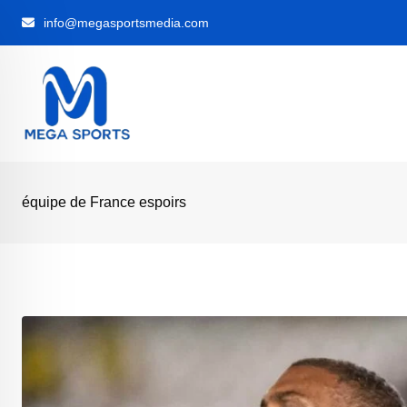
Skip
info@megasportsmedia.com
to
content
équipe de France espoirs