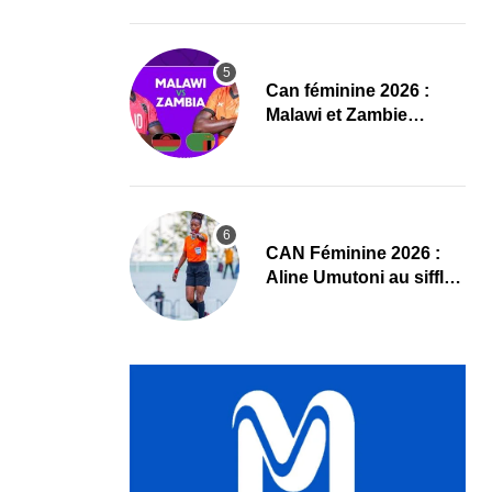
compositions
‎Can féminine 2026 :
Malawi et Zambie
dévoilent leurs
compositions
‎CAN Féminine 2026 :
Aline Umutoni au sifflet
du duel Égypte-Nigeria