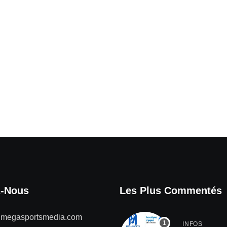
z-Nous
Les Plus Commentés
@megasportsmedia.com
INFOS