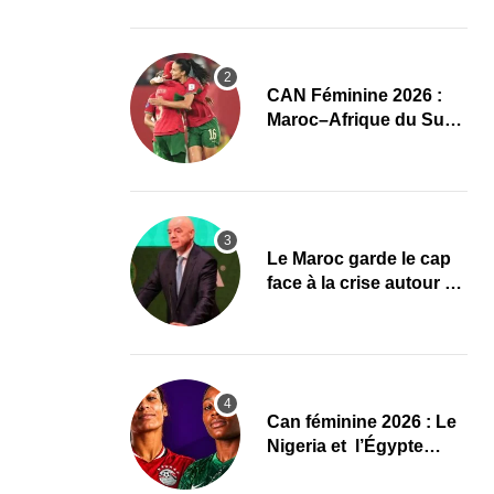
l’élite du damier à la
conquête du sacre
CAN Féminine 2026 :
Maroc–Afrique du Sud,
un quart de finale aux
allures de finale
Le Maroc garde le cap
face à la crise autour de
Gianni Infantino à la
FIFA
‎Can féminine 2026 : Le
Nigeria et l’Égypte
dévoilent leurs