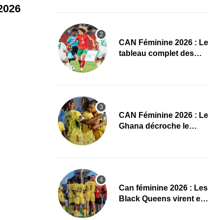
conquête de l’Afrique
2026
en Gambie
CAN Féminine 2026 : Le
tableau complet des
quarts de finale
CAN Féminine 2026 : Le
Ghana décroche le
dernier ticket pour les
quarts, le Cap-Vert finit
bien
‎Can féminine 2026 : Les
Black Queens virent en
tête à la pause face aux