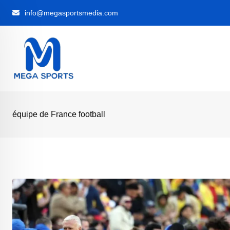
Skip
info@megasportsmedia.com
to
content
équipe de France football