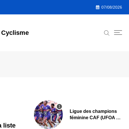
07/08/2026
Cyclisme
Ligue des champions
féminine CAF (UFOA A)
: L’AS Bolonta lance sa
 liste