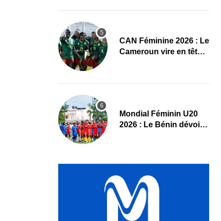
Maliennes
CAN Féminine 2026 : Le
Cameroun vire en tête
face au Cap-Vert à la
pause
Mondial Féminin U20
2026 : Le Bénin dévoile
sa liste officielle pour la
Pologne