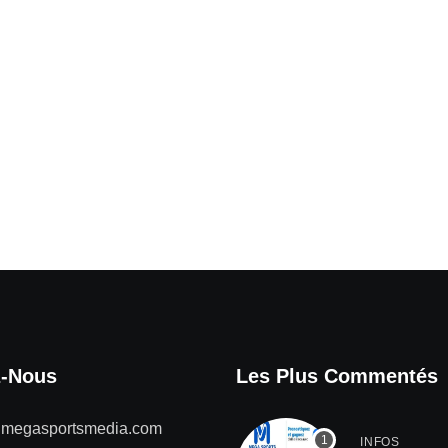
z-Nous
Les Plus Commentés
@megasportsmedia.com
INFOS