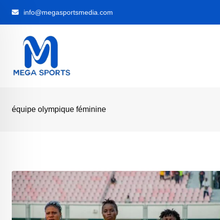
Skip
info@megasportsmedia.com
to
content
équipe olympique féminine