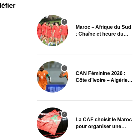
éfier
Maroc – Afrique du Sud
: Chaîne et heure du
quart de finale de la
CAN Féminine 2026
CAN Féminine 2026 :
Côte d’Ivoire – Algérie,
chaîne et heure du
premier quart de finale
La CAF choisit le Maroc
pour organiser une
nouvelle CAN (Officiel)