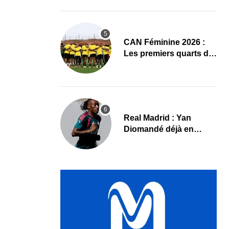
CAN Féminine 2026 :
Les premiers quarts de
finale ce samedi 8 août,
le programme
Real Madrid : Yan
Diomandé déjà en
action, les premières
images