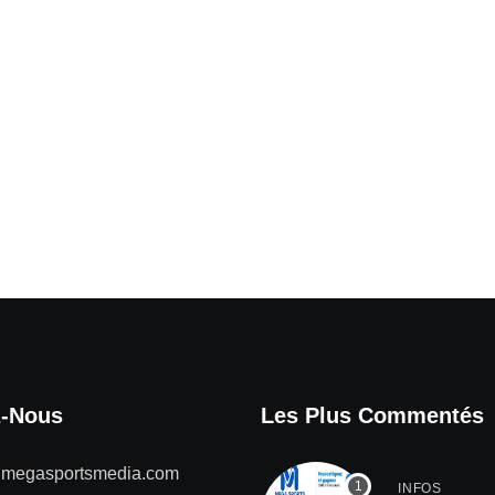
z-Nous
Les Plus Commentés
@megasportsmedia.com
INFOS