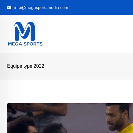
Skip
info@megasportsmedia.com
to
content
Equipe type 2022