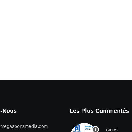
z-Nous
Les Plus Commentés
@megasportsmedia.com
INFOS