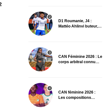
2
D1 Roumanie, J4 :
Mattéo Ahlinvi buteur,
Farul Constanța
s’impose
‎CAN Féminine 2026 : Le
corps arbitral connu
pour Maroc–Afrique du
Sud
‎CAN féminine 2026 :
Les compositions
officielles de Côte