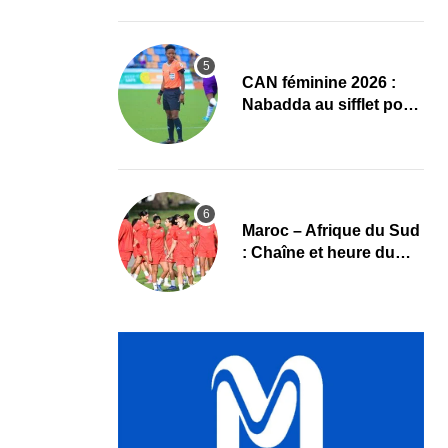
d’Ivoire – Algérie
‎CAN féminine 2026 :
Nabadda au sifflet pour
Côte d’Ivoire – Algérie
Maroc – Afrique du Sud
: Chaîne et heure du
quart de finale de la
CAN Féminine 2026