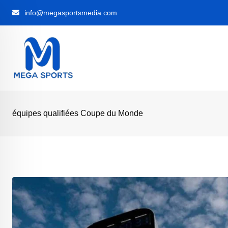
Skip
info@megasportsmedia.com
to
content
équipes qualifiées Coupe du Monde