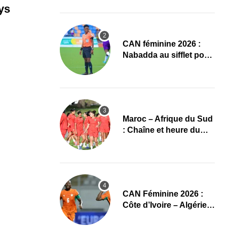
d’Ivoire – Algérie
ys
‎CAN féminine 2026 :
Nabadda au sifflet pour
Côte d’Ivoire – Algérie
Maroc – Afrique du Sud
: Chaîne et heure du
quart de finale de la
CAN Féminine 2026
CAN Féminine 2026 :
Côte d’Ivoire – Algérie,
chaîne et heure du