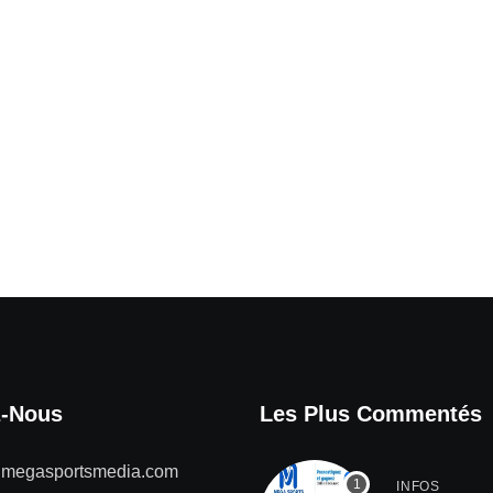
z-Nous
Les Plus Commentés
@megasportsmedia.com
INFOS