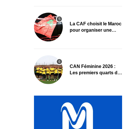
premier quart de finale
La CAF choisit le Maroc
pour organiser une
nouvelle CAN (Officiel)
CAN Féminine 2026 :
Les premiers quarts de
finale ce samedi 8 août,
le programme