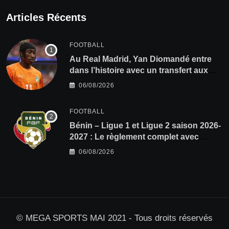
Articles Récents
FOOTBALL
Au Real Madrid, Yan Diomandé entre
dans l’histoire avec un transfert aux
multiples records
06/08/2026
FOOTBALL
Bénin – Ligue 1 et Ligue 2 saison 2026-
2027 : Le règlement complet avec
plusieurs réformes
06/08/2026
© MEGA SPORTS MAI 2021 - Tous droits réservés