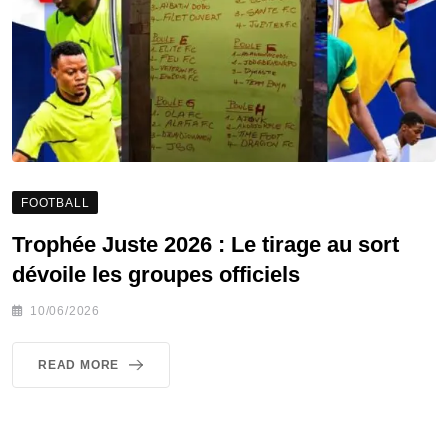
FOOTBALL
Trophée Juste 2026 : Le tirage au sort
dévoile les groupes officiels
10/06/2026
READ MORE