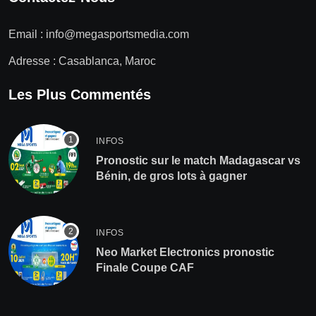
Email :
info@megasportsmedia.com
Adresse : Casablanca, Maroc
Les Plus Commentés
INFOS
Pronostic sur le match Madagascar vs
Bénin, de gros lots à gagner
INFOS
Neo Market Electronics pronostic
Finale Coupe CAF