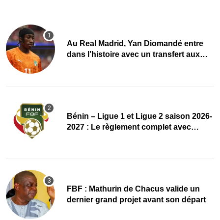
Au Real Madrid, Yan Diomandé entre
dans l’histoire avec un transfert aux
multiples records
Bénin – Ligue 1 et Ligue 2 saison 2026-
2027 : Le règlement complet avec
plusieurs réformes
FBF : Mathurin de Chacus valide un
dernier grand projet avant son départ