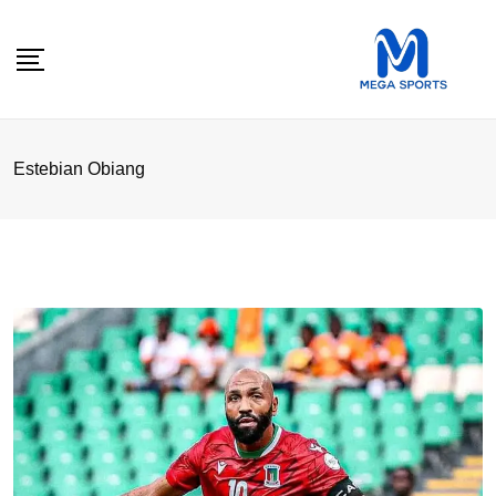
Skip
to
content
Estebian Obiang