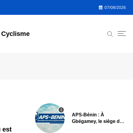
07/08/2026
Cyclisme
APS-Bénin : À
Gbégamey, le siège de
la Fédération de
 est