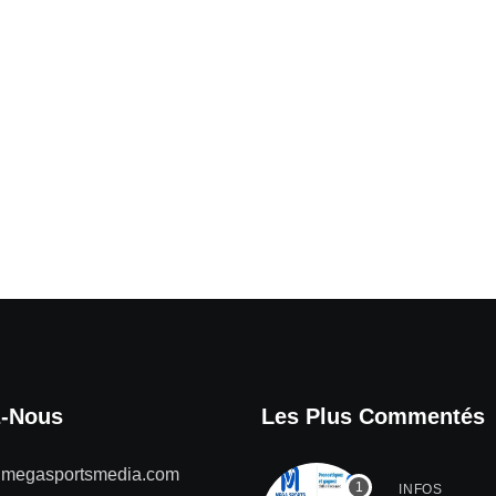
z-Nous
Les Plus Commentés
@megasportsmedia.com
INFOS