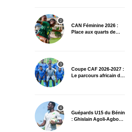
Bodybuilding prêt à
accueillir l’AG élective
2026
CAN Féminine 2026 :
Place aux quarts de
finale, le programme
complet
Coupe CAF 2026-2027 :
Le parcours africain de
l’ASPAC avant son
grand retour
Guépards U15 du Bénin
: Ghislain Agoli-Agbo
dresse un bilan positif