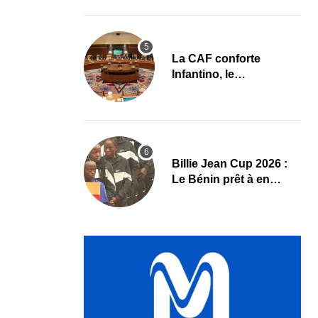
et mise sur la relève
La CAF conforte
Infantino, le
développement africain
au cœur des priorités
Billie Jean Cup 2026 :
Le Bénin prêt à en
découdre à Abidjan