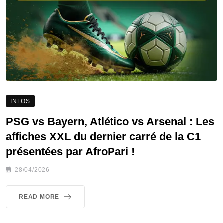
INFOS
PSG vs Bayern, Atlético vs Arsenal : Les
affiches XXL du dernier carré de la C1
présentées par AfroPari !
28/04/2026
READ MORE