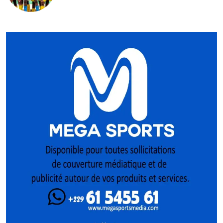
sur Bénin TV