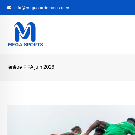
Skip
info@megasportsmedia.com
to
content
fenêtre FIFA juin 2026