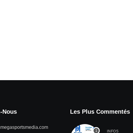
z-Nous
Les Plus Commentés
@megasportsmedia.com
INFOS