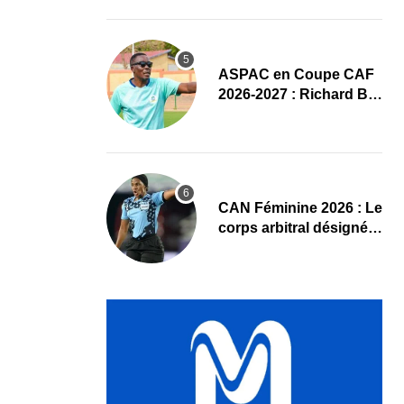
ASPAC en Coupe CAF
2026-2027 : Richard Bio
affiche ses ambitions, «
Il faut absolument
passer »
‎CAN Féminine 2026 : Le
corps arbitral désigné
pour Mali – Ghana