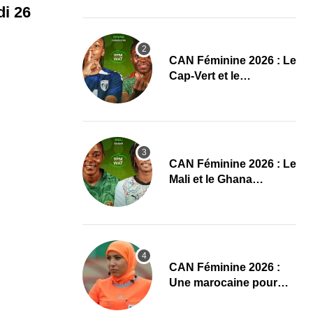
Pologne
i 26
CAN Féminine 2026 : Le
Cap-Vert et le
Cameroun dévoilent
leurs compositions
‎CAN Féminine 2026 : Le
Mali et le Ghana
dévoilent leurs onze de
départ
‎CAN Féminine 2026 :
Une marocaine pour
Cap-Vert – Cameroun