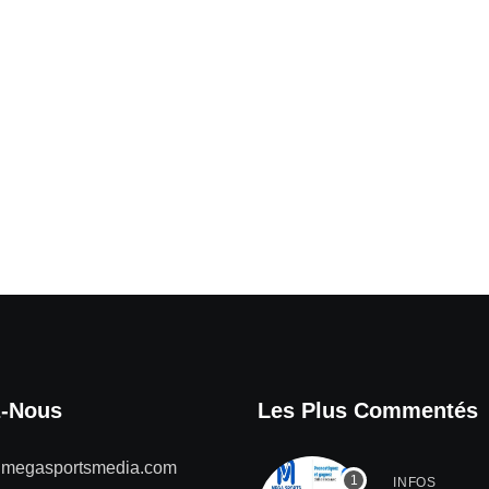
z-Nous
Les Plus Commentés
@megasportsmedia.com
INFOS