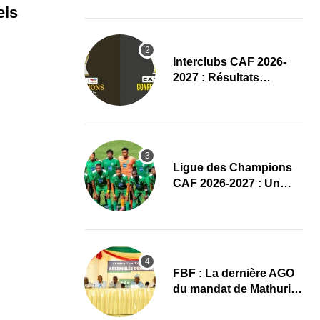
(Communiqué)
els
Interclubs CAF 2026-
2027 : Résultats
complets du tirage au
sort des tours
préliminaires
Ligue des Champions
CAF 2026-2027 : Un
duel Bénin-Nigeria pour
lancer l’aventure de
Sobemap FC
FBF : La dernière AGO
du mandat de Mathurin
de Chacus marquée par