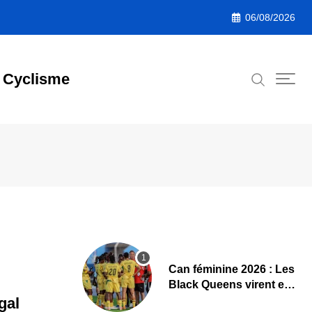
06/08/2026
Cyclisme
‎Can féminine 2026 : Les
Black Queens virent en
tête à la pause face aux
gal