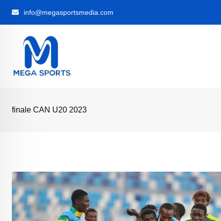
Skip
info@megasportsmedia.com
to
content
finale CAN U20 2023