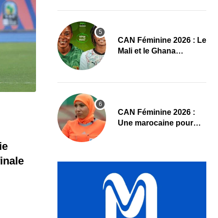
leurs compositions
‎CAN Féminine 2026 : Le
Mali et le Ghana
dévoilent leurs onze de
départ
‎CAN Féminine 2026 :
Une marocaine pour
Cap-Vert – Cameroun
ie
inale