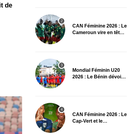
Maliennes
it de
CAN Féminine 2026 : Le
Cameroun vire en tête
face au Cap-Vert à la
pause
Mondial Féminin U20
2026 : Le Bénin dévoile
sa liste officielle pour la
Pologne
CAN Féminine 2026 : Le
Cap-Vert et le
Cameroun dévoilent