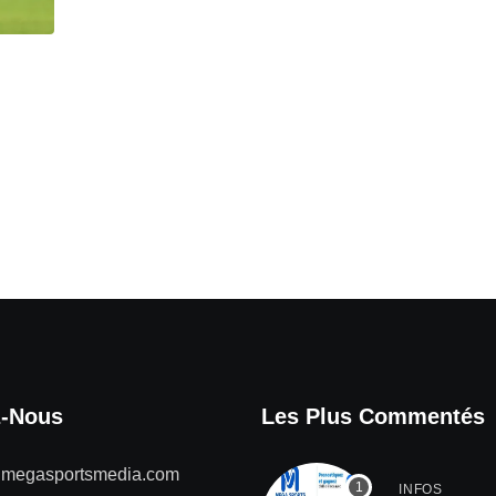
z-Nous
Les Plus Commentés
@megasportsmedia.com
INFOS