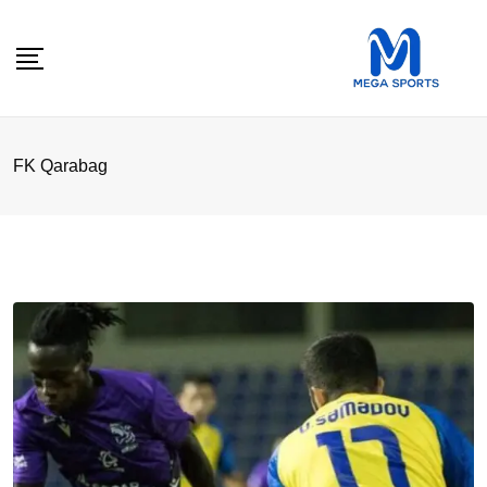
Skip
to
content
FK Qarabag