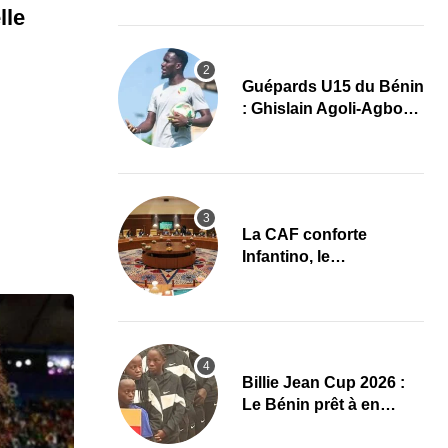
grand retour
lle
Guépards U15 du Bénin
: Ghislain Agoli-Agbo
dresse un bilan positif
et mise sur la relève
La CAF conforte
Infantino, le
développement africain
au cœur des priorités
Billie Jean Cup 2026 :
Le Bénin prêt à en
découdre à Abidjan