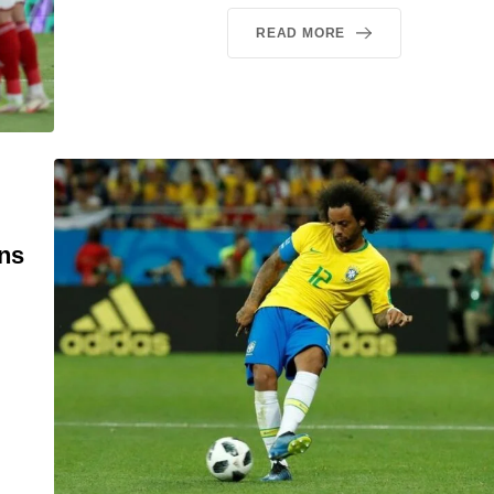
READ MORE
ans