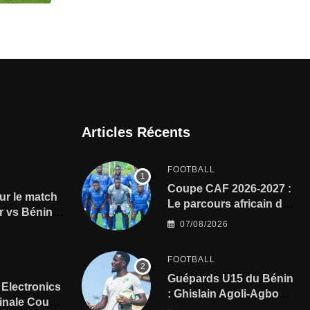
Articles Récents
FOOTBALL
Coupe CAF 2026-2027 :
ur le match
Le parcours africain de
 vs Bénin,
l’ASPAC avant son
07/08/2026
s à gagner
grand retour
FOOTBALL
Guépards U15 du Bénin
Electronics
: Ghislain Agoli-Agbo
Finale Coupe
dresse un bilan positif