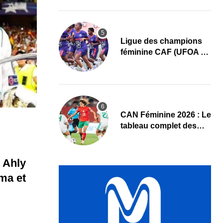
Ligue des champions
féminine CAF (UFOA A)
: L’AS Bolonta lance sa
conquête de l’Afrique
en Gambie
CAN Féminine 2026 : Le
tableau complet des
quarts de finale
 Ahly
ma et